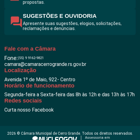
propostas.
SUGESTÕES E OUVIDORIA
Apresente suas sugestões, elogios, solicitações,
reclamações e denúncias.
Fale com a Câmara
Fone:
(55) 9 9162-9821
camara@camaracerrogrande.rs.gov.br
Localização
Avenida 1º de Maio, 922- Centro
Horário de funcionamento
Segunda-feira a Sexta-feira das 8h às 12h e das 13h às 17h
Redes sociais
f
Curta nosso Facebook
a
c
e
b
o
o
2026 © Câmara Municipal de Cerro Grande. Todos os direitos reservados.
k
Assessoria em