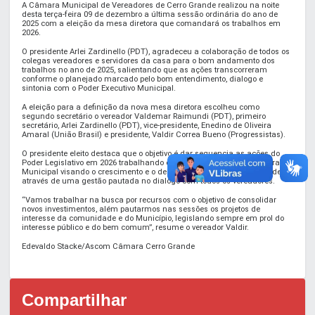
A Câmara Municipal de Vereadores de Cerro Grande realizou na noite
desta terça-feira 09 de dezembro a última sessão ordinária do ano de
2025 com a eleição da mesa diretora que comandará os trabalhos em
2026.
O presidente Arlei Zardinello (PDT), agradeceu a colaboração de todos os
colegas vereadores e servidores da casa para o bom andamento dos
trabalhos no ano de 2025, salientando que as ações transcorreram
conforme o planejado marcado pelo bom entendimento, dialogo e
sintonia com o Poder Executivo Municipal.
A eleição para a definição da nova mesa diretora escolheu como
segundo secretário o vereador Valdemar Raimundi (PDT), primeiro
secretário, Arlei Zardinello (PDT), vice-presidente, Enedino de Oliveira
Amaral (União Brasil) e presidente, Valdir Correa Bueno (Progressistas).
O presidente eleito destaca que o objetivo é dar sequencia as ações do
Poder Legislativo em 2026 trabalhando em conjunto com a Administração
Municipal visando o crescimento e o desenvolvimento de Cerro Grande,
através de uma gestão pautada no dialogo com todos os vereadores.
“Vamos trabalhar na busca por recursos com o objetivo de consolidar
novos investimentos, além pautarmos nas sessões os projetos de
interesse da comunidade e do Município, legislando sempre em prol do
interesse público e do bem comum”, resume o vereador Valdir.
Edevaldo Stacke/Ascom Câmara Cerro Grande
Compartilhar