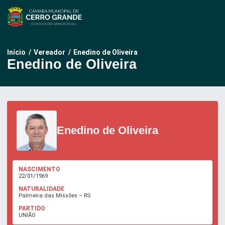
Pular
para
o
conteúdo
Início
/
Vereador
/
Enedino de Oliveira
Enedino de Oliveira
Enedino de Oliveira
NASCIMENTO
22/01/1969
NATURALIDADE
Palmeira das Missões – RS
PARTIDO
UNIÃO