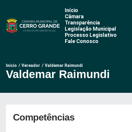
Pular
para
Início
o
Câmara
conteúdo
Transparência
Legislação Municipal
Processo Legislativo
Fale Conosco
Início
/
Vereador
/
Valdemar Raimundi
Valdemar Raimundi
Competências