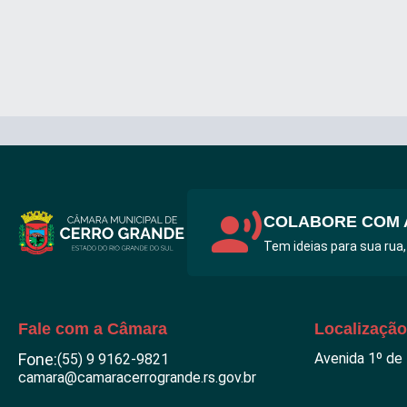
COLABORE COM 
Tem ideias para sua rua,
Fale com a Câmara
Localização
Fone:
Avenida 1º de
(55) 9 9162-9821
camara@camaracerrogrande.rs.gov.br