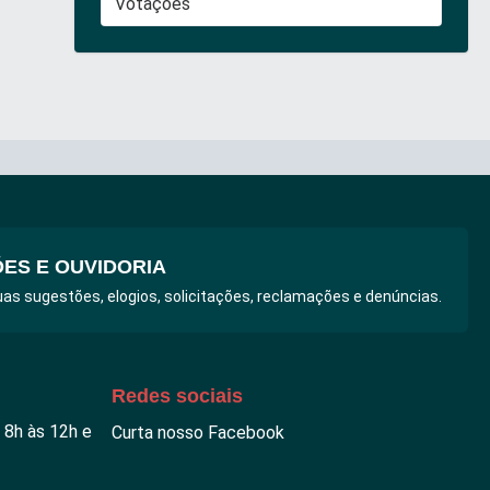
Votações
ES E OUVIDORIA
as sugestões, elogios, solicitações, reclamações e denúncias.
Redes sociais
f
 8h às 12h e
Curta nosso Facebook
a
c