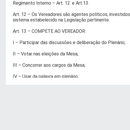
Regimento Interno – Art. 12. e Art.13.
Art. 12 – Os Vereadores são agentes políticos, investidos
sistema estabelecido na Legislação pertinente.
Art. 13 – COMPETE AO VEREADOR:
I – Participar das discussões e deliberação do Plenário;
II – Votar nas eleições da Mesa;
III – Concorrer aos cargos da Mesa;
IV – Usar da palavra em plenário;
V – Apresentar proposições;
VI – Cooperar com a Mesa para a ordem e eficiência dos 
VII – Usar os recursos previstos neste Regimento.